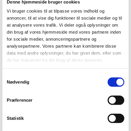
Denne hjemmeside bruger cookies
+45 52 32 77 69
Vi bruger cookies til at tilpasse vores indhold og
kontakt@dansksommerhus.dk
annoncer, til at vise dig funktioner til sociale medier og til
at analysere vores trafik. Vi deler også oplysninger om
Du booker sommerhuset ved at udfylde nedenstående formular.
Herefter vil vi vende retur til dig med en endelig godkendelse af
din brug af vores hjemmeside med vores partnere inden
datoerne. Du kan se sommerhusets kalender herunder.
for sociale medier, annonceringspartnere og
analysepartnere. Vores partnere kan kombinere disse
Navn
Telefon
data med andre oplysninger, du har givet dem, eller som
E-mail
de har indsamlet fra din brug af deres tjenester.
Samtykkevalg
Meddelelse
Nødvendig
Book sommerhus
Præferencer
Statistik